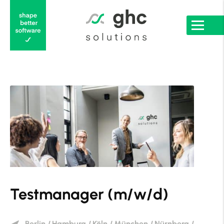
Testmanager (m/w/d)
Berlin
/
Hamburg
/
Köln
/
München
/
Nürnberg
/