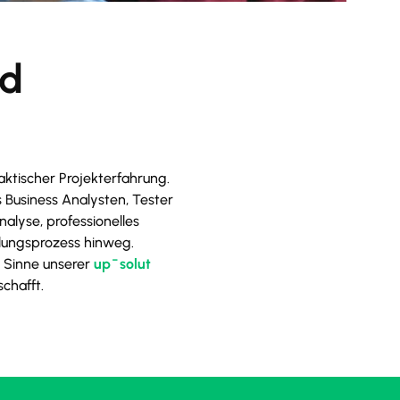
nd
ktischer Projekterfahrung.
 Business Analysten, Tester
nalyse, professionelles
lungsprozess hinweg.
m Sinne unserer
up
¯
solut
chafft.