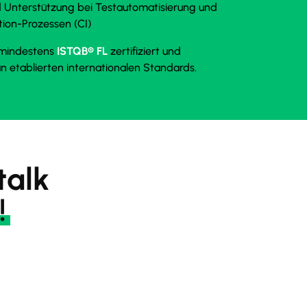
 Unterstützung bei Testautomatisierung und
tion-Prozessen (CI)
d mindestens
ISTQB® FL
zertifiziert und
an etablierten internationalen Standards.
talk
!