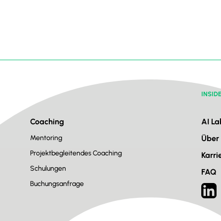
INSID
Coaching
AI La
Mentoring
Über
g
Projektbegleitendes Coaching
Karri
Schulungen
FAQ
Buchungsanfrage