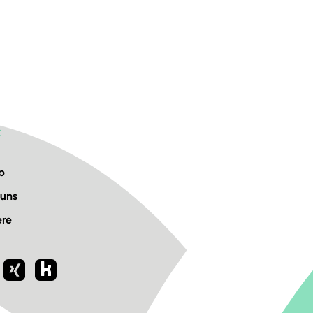
E
b
 uns
ere